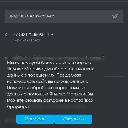
ПОДПИСКА НА РАССЫЛКУ
+7 (4212) 48-93-11
ЗАКАЗАТЬ ЗВОНОК
680018, г. Хабаровск, ул. Кирова, д.1, литер Т
Мы используем файлы cookie и сервис
Яндекс.Метрика для сбора технических
данных о посещениях. Продолжая
использовать сайт, вы соглашаетесь с
Политикой обработки персональных
ВЕРСИЯ ДЛЯ ПЕЧАТИ
данных с помощью Яндекс.Метрики. Вы
можете отозвать согласие в настройках
ПОЛИТИКА КОНФИДЕНЦИАЛЬНОСТИ
браузера.
СОГЛАСИЕ НА ОБРАБОТКУ ПЕРСОНАЛЬНЫХ ДАНННЫХ
Согласен
Отклонить
© 2026 Все права защищены.