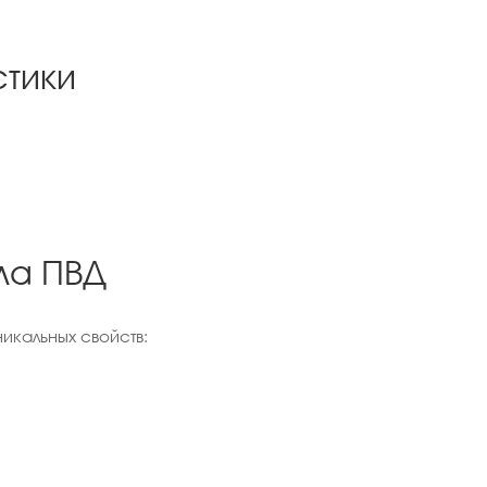
стики
ла ПВД
икальных свойств: