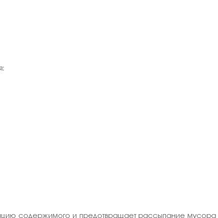
я:
цию содержимого и предотвращает рассыпание мусора пр